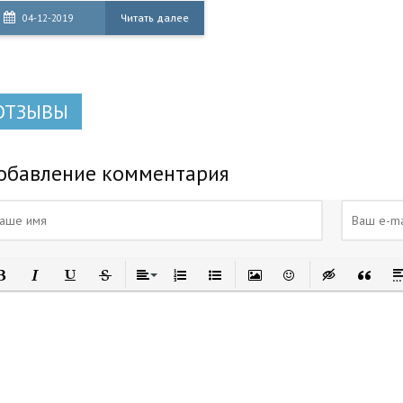
распространенный, как
Читать далее
04-12-2019
Kaspersky, но тоже
обеспечивает надежную защиту
компьютера. Преимущества и
недостатки Dr. Web
ОТЗЫВЫ
обавление комментария
олужирный
Курсив
Подчеркнутый
Зачеркнутый
Выравнивание
Нумерованный список
Маркированный список
Вставить изображение
Вставить смайлик
Вставка скры
Вставка
Вс