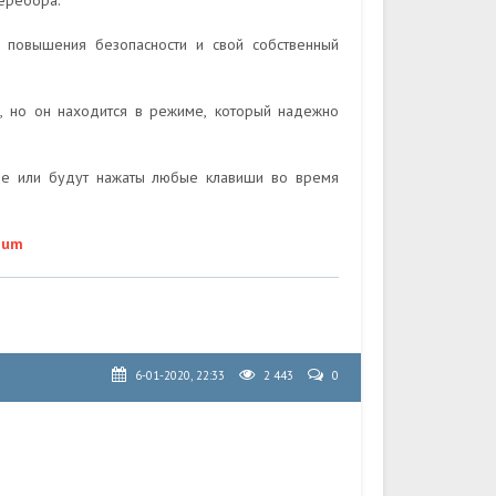
перебора.
я повышения безопасности и свой собственный
н, но он находится в режиме, который надежно
оле или будут нажаты любые клавиши во время
ium
6-01-2020, 22:33
2 443
0