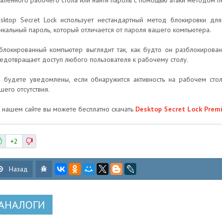
аленного рабочего стола или найти пароль с помощью атаки методом 
sktop Secret Lock использует нестандартный метод блокировки дл
икальный пароль, который отличается от пароля вашего компьютера.
блокированный компьютер выглядит так, как будто он разблокирова
едотвращает доступ любого пользователя к рабочему столу.
 будете уведомлены, если обнаружится активность на рабочем ст
шего отсутствия.
 нашем сайте вы можете бесплатно скачать ​
Desktop Secret Lock Prem
+2
Назад
АНАЛОГИ