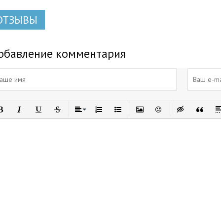
ОТЗЫВЫ
обавление комментария
олужирный
Курсив
Подчеркнутый
Зачеркнутый
Выравнивание
Нумерованный список
Маркированный список
Вставить изображение
Вставить смайлик
Вставка скры
Вставка
Вс