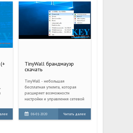
 (+
TinyWall брандмауэр
скачать
TinyWall - небольшая
,
бесплатная утилита, которая
и
расширяет возможности
настройки и управления сетевой
защиты встроенного
брандмауэра ОС Windows.
далее
Читать далее
06-01-2020