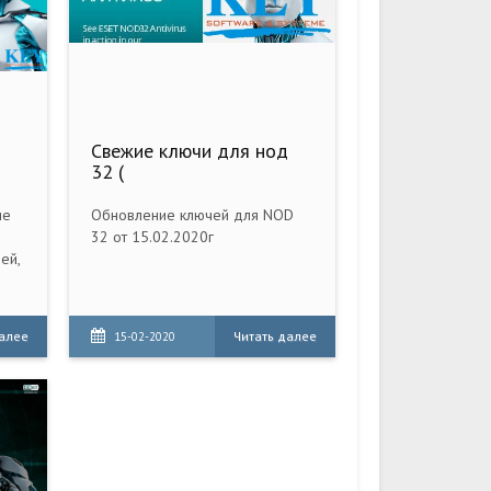
Свежие ключи для нод
32 (
ие
Обновление ключей для NOD
32 от 15.02.2020г
ей,
далее
Читать далее
15-02-2020
нг-