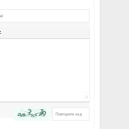
того текста
 цитаты
тавка спойлера
0