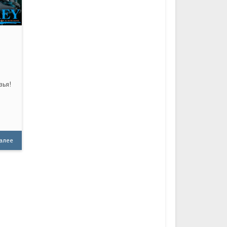
зья!
далее