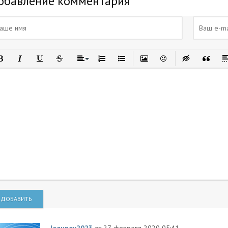
обавление комментария
олужирный
Курсив
Подчеркнутый
Зачеркнутый
Выравнивание
Нумерованный список
Маркированный список
Вставить изображение
Вставить смайлик
Вставка скры
Вставка
Вс
ДОБАВИТЬ
logunov2023
от 27 февраля 2020 05:41