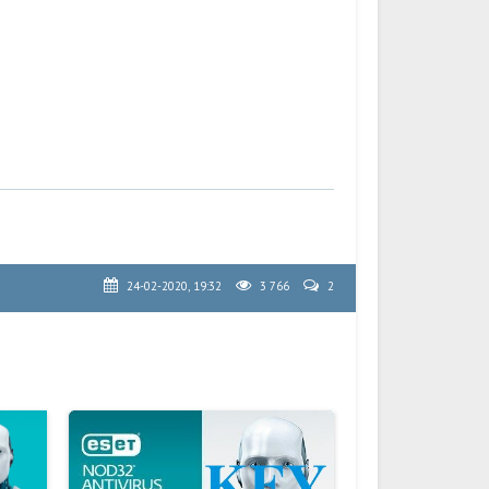
24-02-2020, 19:32
3 766
2