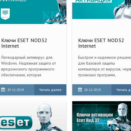
Ключи ESET NOD32
Ключи ESET NOD32
Internet
Internet
Легендарный антивирус для
Быстрое и надежное решен
Windows. Надежная защита от
для базовой защиты
вредоносного программного
компьютера от вирусов, черв
обеспечения, которая
троянских программ,
объединяет в себе точность
шпионского, рекламного и
обнаружения, скорость работы и
потенциально опасного ПО,
Читать далее
Читать 
20-11-2019
20-11-2019
удобство использования.
эксплойтов, руткитов и фиши
атак.