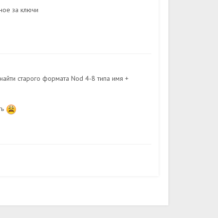
ное за ключи
айти старого формата Nod 4-8 типа имя +
ть