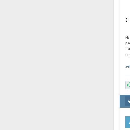
С
Из
ре
од
ин
se