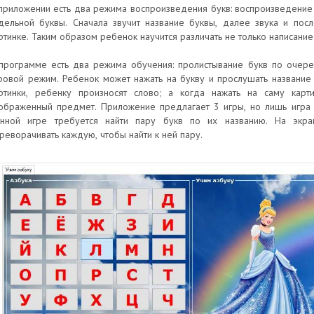
приложении есть два режима воспроизведения букв: воспроизведение
дельной буквы. Сначала звучит название буквы, далее звука и пос
ртинке. Таким образом ребенок научится различать не только написание 
программе есть два режима обучения: пролистывание букв по очер
ровой режим. Ребенок может нажать на букву и прослушать название 
ртинки, ребенку произносят слово; а когда нажать на саму карт
ображенный предмет. Приложение предлагает 3 игры, но лишь игра 
нной игре требуется найти пару букв по их названию. На экр
реворачивать каждую, чтобы найти к ней пару.