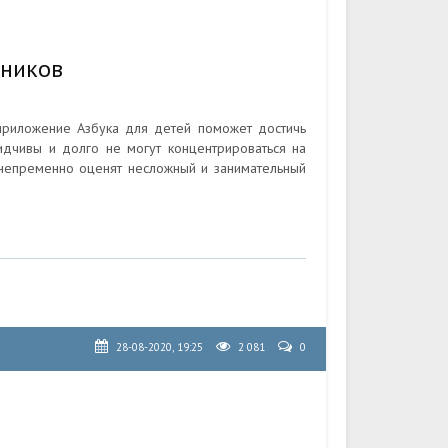
ьников
 приложение Азбука для детей поможет достичь
сидчивы и долго не могут концентрироваться на
непременно оценят несложный и занимательный
28-08-2020, 19:25
2 081
0