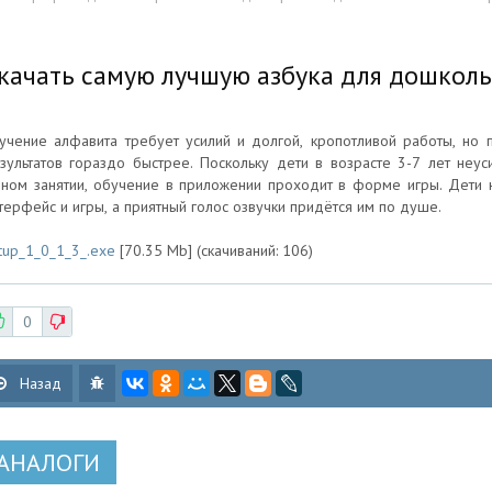
качать самую лучшую азбука для дошкол
учение алфавита требует усилий и долгой, кропотливой работы, но
зультатов гораздо быстрее. Поскольку дети в возрасте 3-7 лет неу
ном занятии, обучение в приложении проходит в форме игры. Дети 
терфейс и игры, а приятный голос озвучки придётся им по душе.
tup_1_0_1_3_.exe
[70.35 Mb] (cкачиваний: 106)
0
Назад
АНАЛОГИ