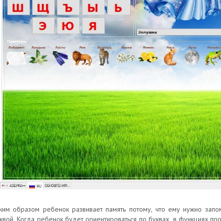
ким образом ребенок развивает память потому, что ему нужно запо
квой. Когда ребенок будет ориентироваться по буквах, в функциях п