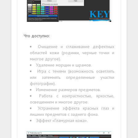
Что доступно:
Очищение и сглаживание дефектных
областей кожи (родинки, черные точки и
многое другое).
Удаление морщин и шрамов.
Игра с тенями (возможность осветлять
или затемнять определенные участки
фотографии).
Изменение размеров предметов.
Работа с контрастностью, яркостью,
освещением и многое другое.
Устранение эффекта красных глаз и
лишних предметов с заднего фона.
Эффект «Гламурная кожа».