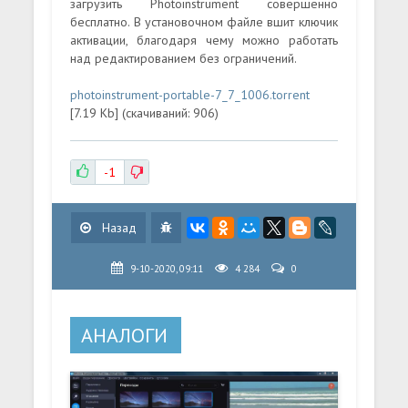
загрузить Photoinstrument совершенно
бесплатно. В установочном файле вшит ключик
активации, благодаря чему можно работать
над редактированием без ограничений.
photoinstrument-portable-7_7_1006.torrent
[7.19 Kb] (cкачиваний: 906)
-1
Назад
9-10-2020, 09:11
4 284
0
АНАЛОГИ