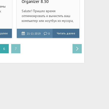
Organizer 8.30
ламы
Salute! Пришло время
х
оптимизировать и вычистить ваш
компьютер или ноутбук из мусора,
потому что вы устали и часто
слишком ленивы, чтобы
ьтры
 далее
Читать далее
21-11-2019
0
переустановить Windows. И тут
ым и
вам поможет программа Reg
Organizer.
6
7