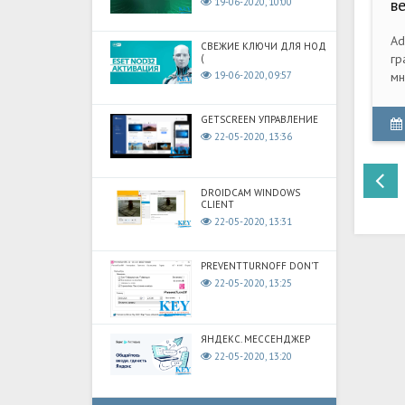
ве
19-06-2020, 10:00
Ad
СВЕЖИЕ КЛЮЧИ ДЛЯ НОД
гр
(
19-06-2020, 09:57
мн
ра
дл
GETSCREEN УПРАВЛЕНИЕ
ци
22-05-2020, 13:36
DROIDCAM WINDOWS
CLIENT
22-05-2020, 13:31
PREVENTTURNOFF DON'T
22-05-2020, 13:25
ЯНДЕКС. МЕССЕНДЖЕР
22-05-2020, 13:20