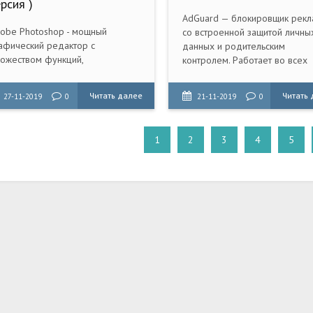
рсия )
AdGuard — блокировщик рек
obe Photoshop - мощный
со встроенной защитой личны
афический редактор с
данных и родительским
ожеством функций,
контролем. Работает во всех
зработанный Adobe Systems
браузерах и приложениях.
я профессиональной обработки
Постоянно обновляемые фил
Читать далее
Читать
27-11-2019
0
21-11-2019
0
фровых изображений.
делают интернет дружелюбн
чистым.
1
2
3
4
5